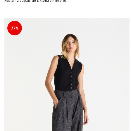
Hasta 12 cuotas de
$ 4.083
sin interés
77%