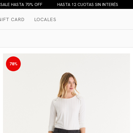
A 12 CUOTAS SIN INTERÉS
SALE HASTA 70% OFF
HAST
GIFT CARD
LOCALES
78%