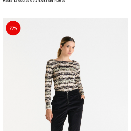
Hasta 12 cuotas de
$ 4.083
sin interés
77%