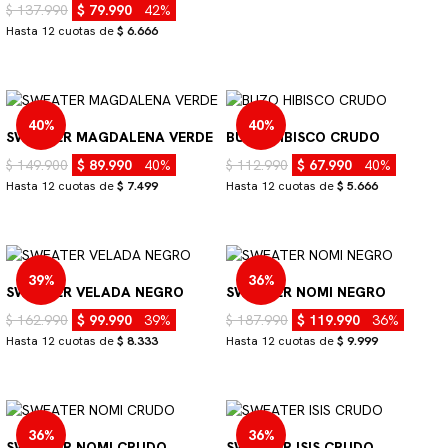
$ 137.990
$ 79.990
42%
Hasta 12 cuotas de
$ 6.666
40%
40%
SWEATER MAGDALENA VERDE
BUZO HIBISCO CRUDO
$ 149.900
$ 89.990
40%
$ 112.990
$ 67.990
40%
Hasta 12 cuotas de
$ 7.499
Hasta 12 cuotas de
$ 5.666
39%
36%
SWEATER VELADA NEGRO
SWEATER NOMI NEGRO
$ 162.990
$ 99.990
39%
$ 187.990
$ 119.990
36%
Hasta 12 cuotas de
$ 8.333
Hasta 12 cuotas de
$ 9.999
36%
36%
SWEATER NOMI CRUDO
SWEATER ISIS CRUDO